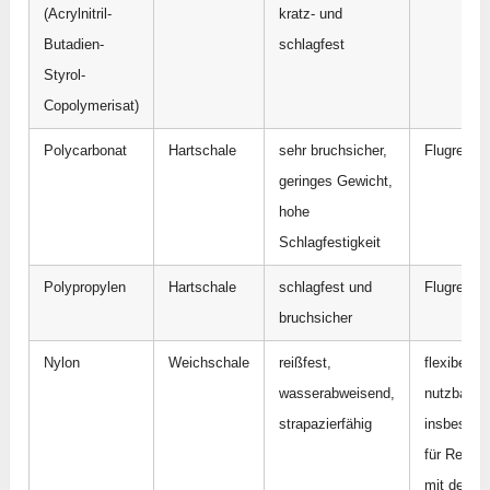
(Acrylnitril-
kratz- und
Butadien-
schlagfest
Styrol-
Copolymerisat)
Polycarbonat
Hartschale
sehr bruchsicher,
Flugreise
geringes Gewicht,
hohe
Schlagfestigkeit
Polypropylen
Hartschale
schlagfest und
Flugreise
bruchsicher
Nylon
Weichschale
reißfest,
flexibel
wasserabweisend,
nutzbar
strapazierfähig
insbesond
für Reisen
mit dem Z